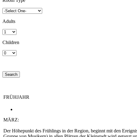
Room Type
Adults
Children
FRÜHJAHR
MÄRZ:
Der Höhepunkt des Frühlings in der Region, beginnt mit den Ereigni
Gruppe von Musikern) in allen Plätzen der Kleinstadt wird getanzt 