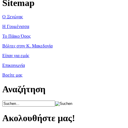
Sitemap
Ο Ξενώνας
Η Γουμένισσα
Το Πάικο Όρος
Βόλτες στην Κ. Μακεδονία
Είπαν για εμάς
Επικοινωνία
Βρείτε μας
Αναζήτηση
Ακολουθήστε μας!