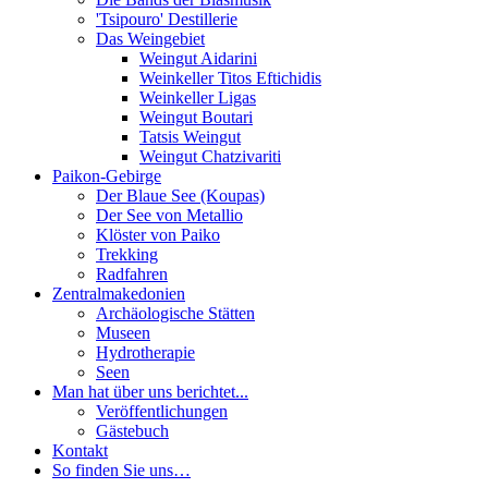
'Tsipouro' Destillerie
Das Weingebiet
Weingut Aidarini
Weinkeller Titos Eftichidis
Weinkeller Ligas
Weingut Boutari
Tatsis Weingut
Weingut Chatzivariti
Paikon-Gebirge
Der Blaue See (Koupas)
Der See von Metallio
Klöster von Paiko
Trekking
Radfahren
Zentralmakedonien
Archäologische Stätten
Museen
Hydrotherapie
Seen
Man hat über uns berichtet...
Veröffentlichungen
Gästebuch
Kontakt
So finden Sie uns…