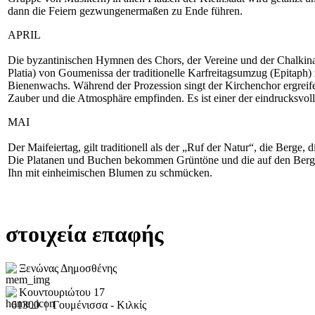
dann die Feiern gezwungenermaßen zu Ende führen.
APRIL
Die byzantinischen Hymnen des Chors, der Vereine und der Chalkina 
Platia) von Goumenissa der traditionelle Karfreitagsumzug (Epitaph) 
Bienenwachs. Während der Prozession singt der Kirchenchor ergrei
Zauber und die Atmosphäre empfinden. Es ist einer der eindrucksvo
MAI
Der Maifeiertag, gilt traditionell als der „Ruf der Natur“, die Berg
Die Platanen und Buchen bekommen Grüntöne und die auf den Berghä
Ihn mit einheimischen Blumen zu schmücken.
στοιχεία επαφής
Ξενώνας Δημοσθένης
Κουντουριώτου 17
61300 | Γουμένισσα - Κιλκίς