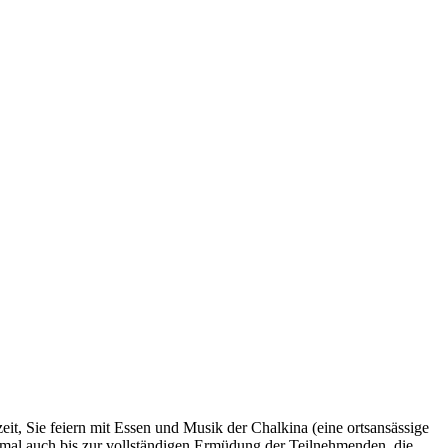
t, Sie feiern mit Essen und Musik der Chalkina (eine ortsansässige
hmal auch bis zur vollständigen Ermüdung der Teilnehmenden, die