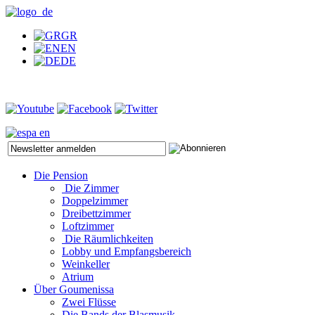
GR
EN
DE
Die Pension
Die Zimmer
Doppelzimmer
Dreibettzimmer
Loftzimmer
Die Räumlichkeiten
Lobby und Empfangsbereich
Weinkeller
Atrium
Über Goumenissa
Zwei Flüsse
Die Bands der Blasmusik