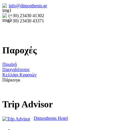
info@dimosthenis.gr
(+30) 23430 41302
(+30) 23430 43371
Παροχές
Πρωϊνό
Παιχνιδότοπος
Κελλάρι Κρασιών
Πάρκινγκ
Trip Advisor
Dimosthenis Hotel