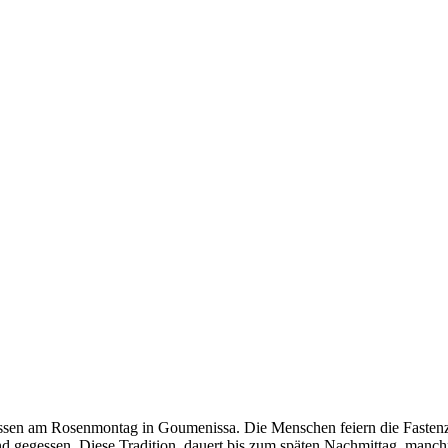
ssen am Rosenmontag in Goumenissa. Die Menschen feiern die Fastenzei
und gegessen. Diese Tradition, dauert bis zum späten Nachmittag, manc