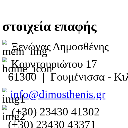
στοιχεία επαφής
Ξενώνας Δημοσθένης
Κουντουριώτου 17
61300 | Γουμένισσα - Κιλ
info@dimosthenis.gr
(+30) 23430 41302
(+30) 23430 43371