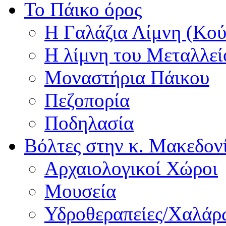
Το Πάικο όρος
Η Γαλάζια Λίμνη (Κού
Η λίμνη του Μεταλλεί
Μοναστήρια Πάικου
Πεζοπορία
Ποδηλασία
Βόλτες στην κ. Μακεδον
Αρχαιολογικοί Χώροι
Μουσεία
Υδροθεραπείες/Χαλά