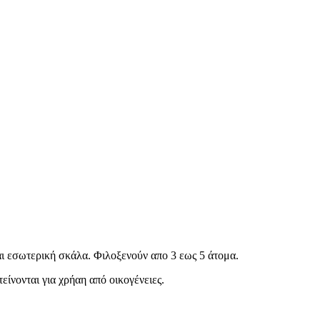
αι εσωτερική σκάλα. Φιλοξενούν απο 3 εως 5 άτομα.
τείνονται για χρήαη από οικογένειες.