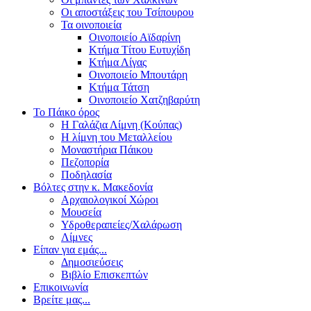
Οι αποστάξεις του Τσίπουρου
Τα οινοποιεία
Οινοποιείο Αϊδαρίνη
Κτήμα Τίτου Ευτυχίδη
Κτήμα Λίγας
Οινοποιείο Μπουτάρη
Κτήμα Τάτση
Οινοποιείο Χατζηβαρύτη
Το Πάικο όρος
Η Γαλάζια Λίμνη (Κούπας)
Η λίμνη του Μεταλλείου
Μοναστήρια Πάικου
Πεζοπορία
Ποδηλασία
Βόλτες στην κ. Μακεδονία
Αρχαιολογικοί Χώροι
Μουσεία
Υδροθεραπείες/Χαλάρωση
Λίμνες
Είπαν για εμάς...
Δημοσιεύσεις
Βιβλίο Επισκεπτών
Επικοινωνία
Βρείτε μας...