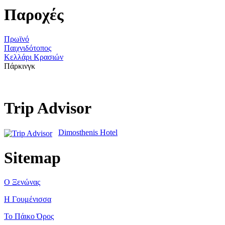
Παροχές
Πρωϊνό
Παιχνιδότοπος
Κελλάρι Κρασιών
Πάρκινγκ
Trip Advisor
Dimosthenis Hotel
Sitemap
Ο Ξενώνας
Η Γουμένισσα
Το Πάικο Όρος