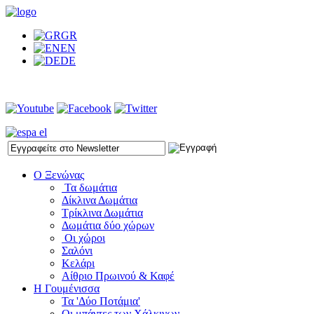
GR
EN
DE
Ο Ξενώνας
Τα δωμάτια
Δίκλινα Δωμάτια
Τρίκλινα Δωμάτια
Δωμάτια δύο χώρων
Οι χώροι
Σαλόνι
Κελάρι
Αίθριο Πρωινού & Καφέ
Η Γουμένισσα
Τα 'Δύο Ποτάμια'
Οι μπάντες των Χάλκινων