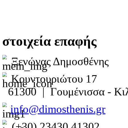
στοιχεία επαφής
Ξενώνας Δημοσθένης
Κουντουριώτου 17
61300 | Γουμένισσα - Κιλ
info@dimosthenis.gr
(+30) 23430 41302