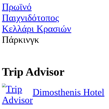
Πρωϊνό
Παιχνιδότοπος
Κελλάρι Κρασιών
Πάρκινγκ
Trip Advisor
Dimosthenis Hotel