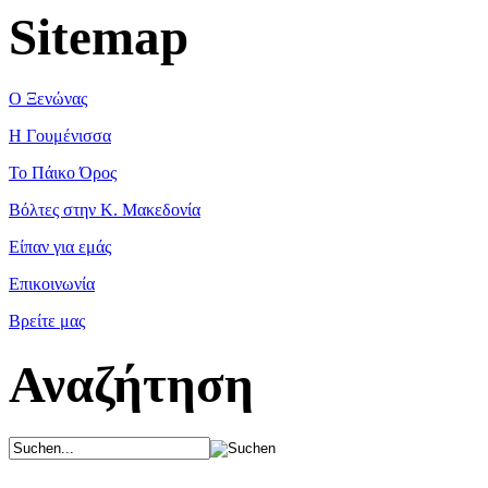
Sitemap
Ο Ξενώνας
Η Γουμένισσα
Το Πάικο Όρος
Βόλτες στην Κ. Μακεδονία
Είπαν για εμάς
Επικοινωνία
Βρείτε μας
Αναζήτηση