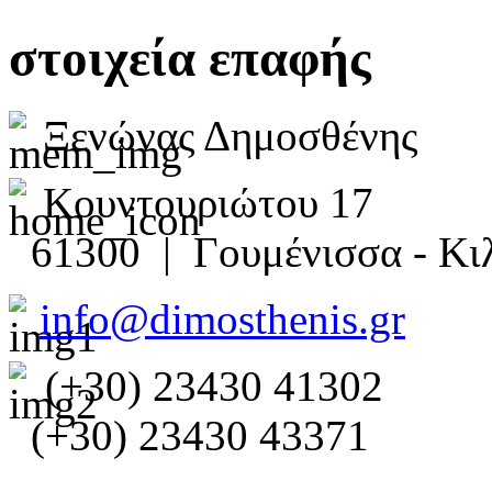
στοιχεία επαφής
Ξενώνας Δημοσθένης
Κουντουριώτου 17
61300 | Γουμένισσα - Κιλ
info@dimosthenis.gr
(+30) 23430 41302
(+30) 23430 43371