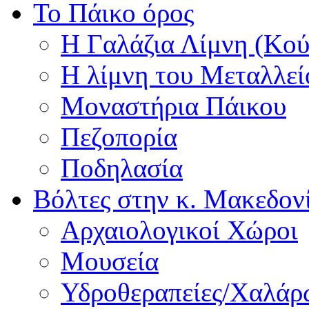
Το Πάικο όρος
Η Γαλάζια Λίμνη (Κού
Η λίμνη του Μεταλλεί
Μοναστήρια Πάικου
Πεζοπορία
Ποδηλασία
Βόλτες στην κ. Μακεδον
Αρχαιολογικοί Χώροι
Μουσεία
Υδροθεραπείες/Χαλά